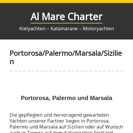
Zum
Inhalt
Al Mare Charter
springen
Kielyachten – Katamarane – Motoryachten
Portorosa/Palermo/Marsala/Sizilie
n
Portorosa, Palermo und Marsala
Die gepflegten und hervoragend gewarteten
Yachten unserer Partner liegen in Portorosa,
Palermo und Marsala auf Sizilien oder auf Wunsch
auch in Tropea auf dem italienischen Festland.