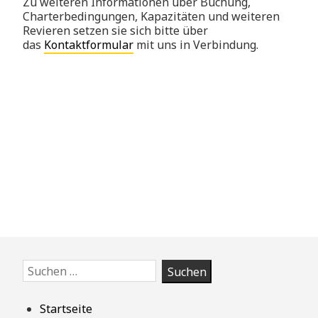
Zu weiteren Informationen über Buchung,
Charterbedingungen, Kapazitäten und weiteren
Revieren setzen sie sich bitte über
das
Kontaktformular
mit uns in Verbindung.
Zum
Suchen
Footer
nach:
springen
Startseite