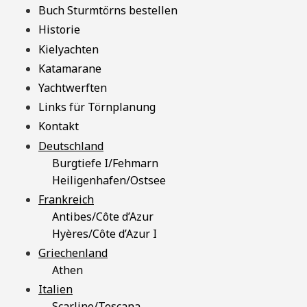
Buch Sturmtörns bestellen
Historie
Kielyachten
Katamarane
Yachtwerften
Links für Törnplanung
Kontakt
Deutschland
Burgtiefe I/Fehmarn
Heiligenhafen/Ostsee
Frankreich
Antibes/Côte d’Azur
Hyères/Côte d’Azur I
Griechenland
Athen
Italien
Scarlino/Toscana