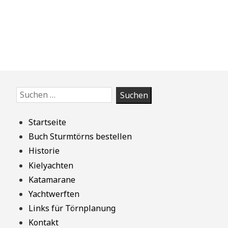
Zum
Suchen
Footer
nach:
springen
Startseite
Buch Sturmtörns bestellen
Historie
Kielyachten
Katamarane
Yachtwerften
Links für Törnplanung
Kontakt