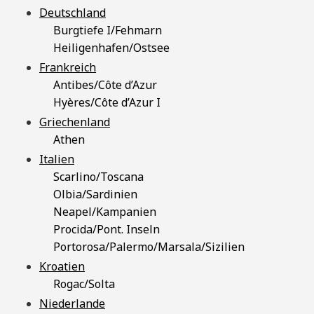
Deutschland
Burgtiefe I/Fehmarn
Heiligenhafen/Ostsee
Frankreich
Antibes/Côte d’Azur
Hyères/Côte d’Azur I
Griechenland
Athen
Italien
Scarlino/Toscana
Olbia/Sardinien
Neapel/Kampanien
Procida/Pont. Inseln
Portorosa/Palermo/Marsala/Sizilien
Kroatien
Rogac/Solta
Niederlande